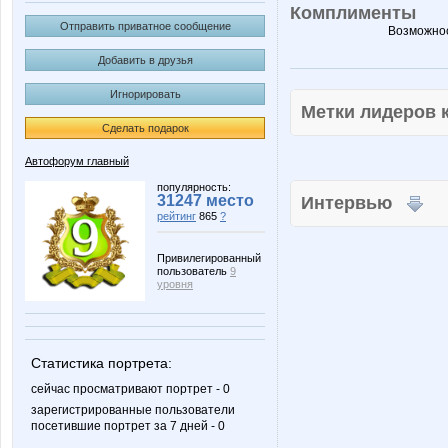
Комплименты
Отправить приватное сообщение
Возможнос
Добавить в друзья
Игнорировать
Метки лидеров
Сделать подарок
Автофорум главный
популярность:
31247 место
Интервью
рейтинг
865
?
Привилегированный
пользователь
9
уровня
Статистика портрета:
сейчас просматривают портрет - 0
зарегистрированные пользователи
посетившие портрет за 7 дней - 0